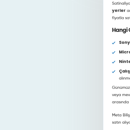
Satinaliy
yerler
ar
fiyatla sa
Hangi 
Sony
Micr
Nint
Çalış
alınma
Günümüzde
veya mevc
arasında 
Meta Bili
satın alıy