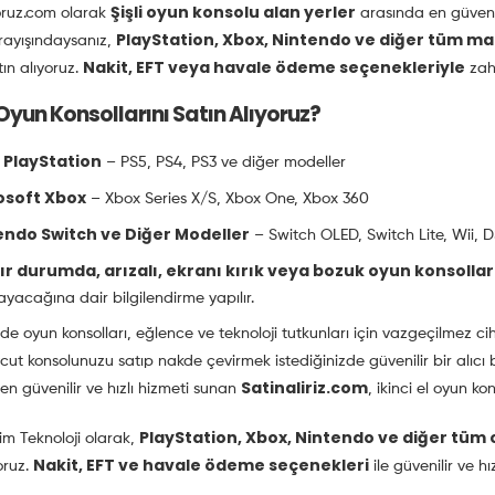
Şişli oyun konsolu alan yerler
oruz.com olarak
arasında en güvenil
PlayStation, Xbox, Nintendo ve diğer tüm ma
ayışındaysanız,
Nakit, EFT veya havale ödeme seçenekleriyle
tın alıyoruz.
zahm
Oyun Konsollarını Satın Alıyoruz?
 PlayStation
– PS5, PS4, PS3 ve diğer modeller
osoft Xbox
– Xbox Series X/S, Xbox One, Xbox 360
endo Switch ve Diğer Modeller
– Switch OLED, Switch Lite, Wii, D
ır durumda, arızalı, ekranı kırık veya bozuk oyun konsollar
yacağına dair bilgilendirme yapılır.
 oyun konsolları, eğlence ve teknoloji tutkunları için vazgeçilmez cih
ut konsolunuzu satıp nakde çevirmek istediğinizde güvenilir bir alıcı b
Satinaliriz.com
en güvenilir ve hızlı hizmeti sunan
, ikinci el oyun ko
PlayStation, Xbox, Nintendo ve diğer tüm o
şim Teknoloji olarak,
Nakit, EFT ve havale ödeme seçenekleri
oruz.
ile güvenilir ve hı