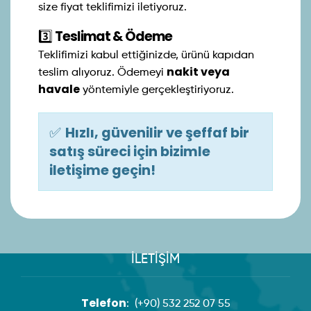
size fiyat teklifimizi iletiyoruz.
3️⃣
Teslimat & Ödeme
Teklifimizi kabul ettiğinizde, ürünü kapıdan
nakit veya
teslim alıyoruz. Ödemeyi
havale
yöntemiyle gerçekleştiriyoruz.
✅
Hızlı, güvenilir ve şeffaf bir
satış süreci için bizimle
iletişime geçin!
İLETİŞİM
Telefon
:
(+90) 532 252 07 55