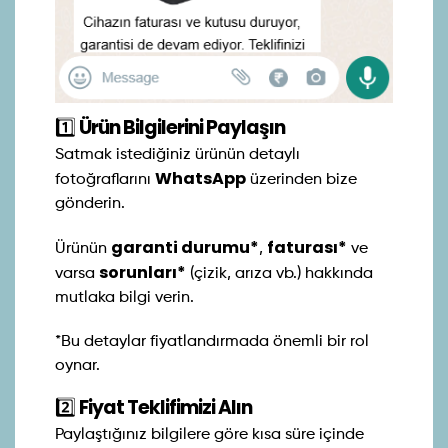
1️⃣
Ürün Bilgilerini Paylaşın
Satmak istediğiniz ürünün detaylı
WhatsApp
fotoğraflarını
üzerinden bize
gönderin.
garanti durumu*
faturası*
Ürünün
,
ve
sorunları*
varsa
(çizik, arıza vb.) hakkında
mutlaka bilgi verin.
*Bu detaylar fiyatlandırmada önemli bir rol
oynar.
2️⃣
Fiyat Teklifimizi Alın
Paylaştığınız bilgilere göre kısa süre içinde