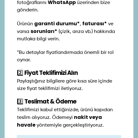
WhatsApp
fotoğraflarını
üzerinden bize
gönderin.
garanti durumu*
faturası*
Ürünün
,
ve
sorunları*
varsa
(çizik, arıza vb.) hakkında
mutlaka bilgi verin.
*Bu detaylar fiyatlandırmada önemli bir rol
oynar.
2️⃣
Fiyat Teklifimizi Alın
Paylaştığınız bilgilere göre kısa süre içinde
size fiyat teklifimizi iletiyoruz.
3️⃣
Teslimat & Ödeme
Teklifimizi kabul ettiğinizde, ürünü kapıdan
nakit veya
teslim alıyoruz. Ödemeyi
havale
yöntemiyle gerçekleştiriyoruz.