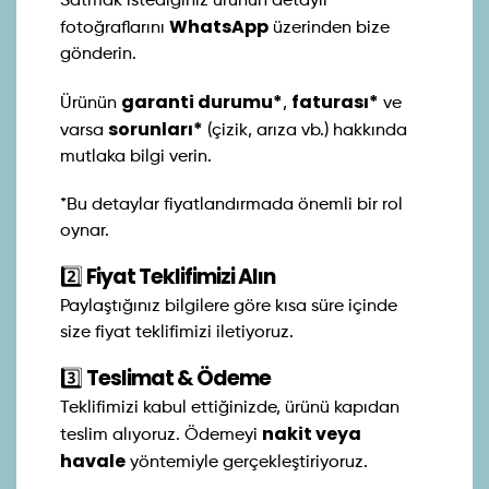
Satmak istediğiniz ürünün detaylı
WhatsApp
fotoğraflarını
üzerinden bize
gönderin.
garanti durumu*
faturası*
Ürünün
,
ve
sorunları*
varsa
(çizik, arıza vb.) hakkında
mutlaka bilgi verin.
*Bu detaylar fiyatlandırmada önemli bir rol
oynar.
2️⃣
Fiyat Teklifimizi Alın
Paylaştığınız bilgilere göre kısa süre içinde
size fiyat teklifimizi iletiyoruz.
3️⃣
Teslimat & Ödeme
Teklifimizi kabul ettiğinizde, ürünü kapıdan
nakit veya
teslim alıyoruz. Ödemeyi
havale
yöntemiyle gerçekleştiriyoruz.