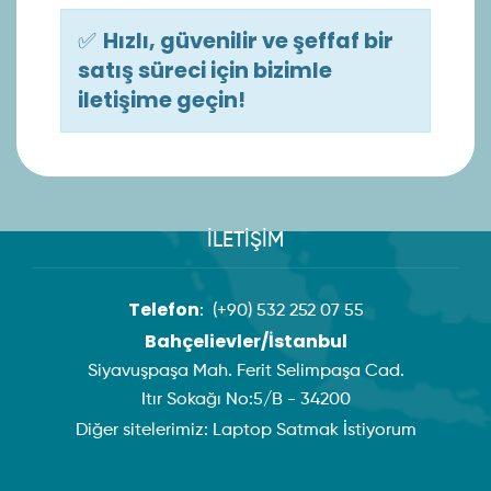
✅
Hızlı, güvenilir ve şeffaf bir
satış süreci için bizimle
iletişime geçin!
İLETİŞİM
Telefon
:
(+90) 532 252 07 55
Bahçelievler/İstanbul
Siyavuşpaşa Mah. Ferit Selimpaşa Cad.
Itır Sokağı No:5/B - 34200
Diğer sitelerimiz:
Laptop Satmak İstiyorum