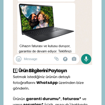
1️⃣
Ürün Bilgilerini Paylaşın
Satmak istediğiniz ürünün detaylı
WhatsApp
fotoğraflarını
üzerinden bize
gönderin.
garanti durumu*
faturası*
Ürünün
,
ve
sorunları*