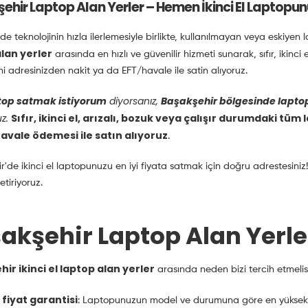
hir Laptop Alan Yerler – Hemen İkinci El Laptopunuz
teknolojinin hızla ilerlemesiyle birlikte, kullanılmayan veya eskiyen la
lan yerler
arasında en hızlı ve güvenilir hizmeti sunarak, sıfır, ikinc
ni adresinizden nakit ya da EFT/havale ile satin alıyoruz.
top satmak istiyorum
diyorsanız,
Başakşehir bölgesinde laptop
z.
Sıfır, ikinci el, arızalı, bozuk veya çalışır durumdaki tüm
avale ödemesi ile satın alıyoruz
.
'de ikinci el laptopunuzu en iyi fiyata satmak için doğru adrestesiniz! Si
etiriyoruz.
akşehir Laptop Alan Yerle
ir ikinci el laptop alan yerler
arasında neden bizi tercih etmelis
i fiyat garantisi
: Laptopunuzun model ve durumuna göre en yüksek fi