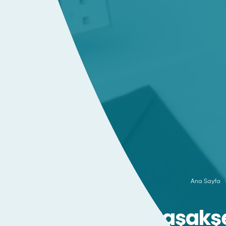
Ana Sayfa
Başakşe