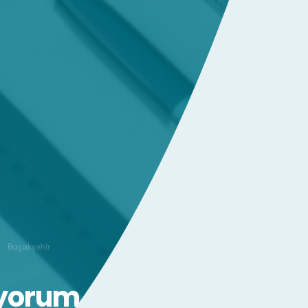
Başakşehir
iyorum –