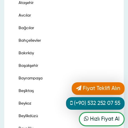
Ataşehir
Avcılar
Bağcılar
Bahçelievler
Bakırköy
Başakşehir
Bayrampaşa
Fiyat Teklifi Alın
Beşiktaş
(+90) 532 252 07 55
Beykoz
Beylikdüzü
Hızlı Fiyat Al