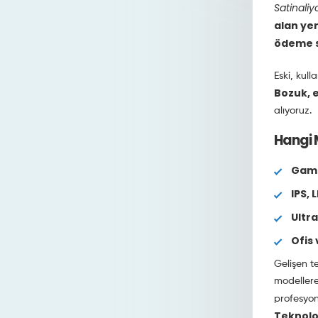
Satinali
alan yer
ödeme s
Eski, kul
Bozuk, e
alıyoruz.
Hangi M
Gami
IPS, 
Ultr
Ofis
Gelişen te
modellere 
profesyon
Teknolo