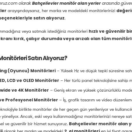
yoruz.com olarak
Bahçelievler monitör alan yerler
arasında güveni
ler
değeri
arayışındaysanız, her marka ve modeldeki monitörlerinizi
eçenekleriyle satın alıyoruz
.
hızlı ve güvenilir b
lanmadığınız veya satmak istediğiniz monitörleri
kranı kırık, çalışır durumda veya arızalı olan tüm monitörl
onitörleri Satın Alıyoruz?
ng (Oyuncu) Monitörleri
– Yüksek Hz ve düşük tepki süresine sah
LED, LCD ve OLED Monitörler
– Her türlü panel teknolojisine sahip m
awide ve 4K Monitörler
– Geniş ekran ve yüksek çözünürlüklü mode
 ve Profesyonel Monitörler
– İş, grafik tasarım ve video düzenleme
knolojiyle birlikte monitörler de her geçen gün yenileniyor ve kullanıc
yöneliyor. Ancak, eski veya kullanmadığınız monitörlerinizi nereye satab
Bahçelievler monitör alan y
el ve güvenilir bir hizmet sunuyoruz.
ji
2. el monitörleri
olarak her marka ve modeldeki
en iyi fiyat gara