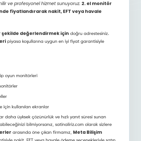
lir ve profesyonel hizmet sunuyoruz.
2. el monitör
nde fiyatlandırarak nakit, EFT veya havale
ir şekilde değerlendirmek için
doğru adrestesiniz.
eri
piyasa koşullarına uygun en iyi fiyat garantisiyle
ip oyun monitörleri
onitörler
ller
 için kullanılan ekranlar
ılar daha üyksek çözünürlük ve hızlı yanıt süresi sunan
ileceğinizi bilmiyorsanız, satinaliriz.com olarak sizlere
erler
Meta Bilişim
arasında öne çıkan firmamız,
ntisiyle nakit, EFT veya havale ödeme seçenekleriyle satın