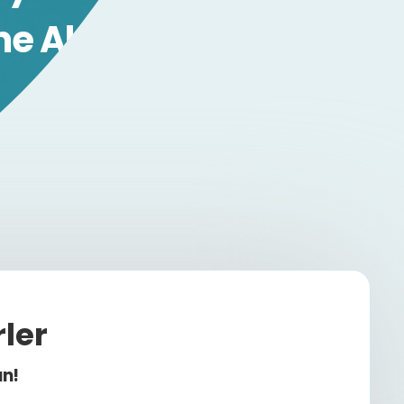
e Alın!
ler
ın!