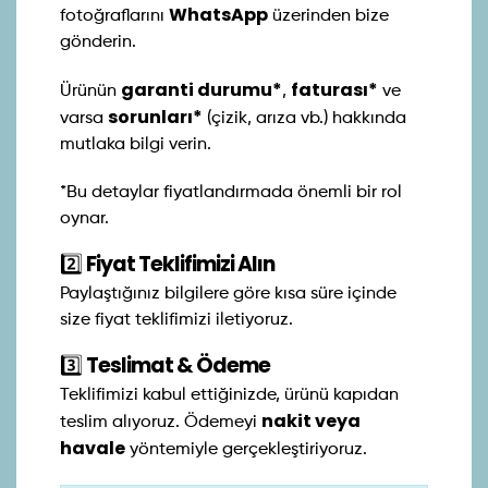
WhatsApp
fotoğraflarını
üzerinden bize
gönderin.
garanti durumu*
faturası*
Ürünün
,
ve
sorunları*
varsa
(çizik, arıza vb.) hakkında
mutlaka bilgi verin.
*Bu detaylar fiyatlandırmada önemli bir rol
oynar.
2️⃣
Fiyat Teklifimizi Alın
Paylaştığınız bilgilere göre kısa süre içinde
size fiyat teklifimizi iletiyoruz.
3️⃣
Teslimat & Ödeme
Teklifimizi kabul ettiğinizde, ürünü kapıdan
nakit veya
teslim alıyoruz. Ödemeyi
havale
yöntemiyle gerçekleştiriyoruz.