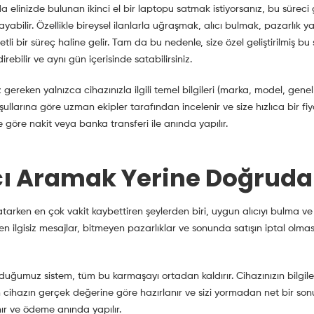
a elinizde bulunan ikinci el bir laptopu satmak istiyorsanız, bu süre
ayabilir. Özellikle bireysel ilanlarla uğraşmak, alıcı bulmak, pazarlık
etli bir süreç haline gelir. Tam da bu nedenle, size özel geliştirilmiş 
rebilir ve aynı gün içerisinde satabilirsiniz.
gereken yalnızca cihazınızla ilgili temel bilgileri (marka, model, gen
ullarına göre uzman ekipler tarafından incelenir ve size hızlıca bir fiy
e göre nakit veya banka transferi ile anında yapılır.
cı Aramak Yerine Doğrudan
tarken en çok vakit kaybettiren şeylerden biri, uygun alıcıyı bulma ve
en ilgisiz mesajlar, bitmeyen pazarlıklar ve sonunda satışın iptal olm
uğumuz sistem, tüm bu karmaşayı ortadan kaldırır. Cihazınızın bilgilerini
ihazın gerçek değerine göre hazırlanır ve sizi yormadan net bir sonuçl
nır ve ödeme anında yapılır.