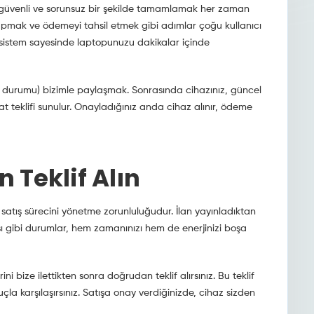
ci güvenli ve sorunsuz bir şekilde tamamlamak her zaman
 yapmak ve ödemeyi tahsil etmek gibi adımlar çoğu kullanıcı
bu sistem sayesinde laptopunuzu dakikalar içinde
el durumu) bizimle paylaşmak. Sonrasında cihazınız, güncel
at teklifi sunulur. Onayladığınız anda cihaz alınır, ödeme
 Teklif Alın
 satış sürecini yönetme zorunluluğudur. İlan yayınladıktan
ası gibi durumlar, hem zamanınızı hem de enerjinizi boşa
 bize ilettikten sonra doğrudan teklif alırsınız. Bu teklif
a karşılaşırsınız. Satışa onay verdiğinizde, cihaz sizden