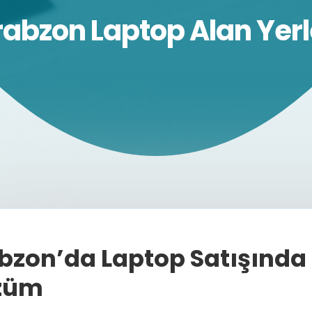
rabzon Laptop Alan Yerl
bzon’da Laptop Satışında G
züm