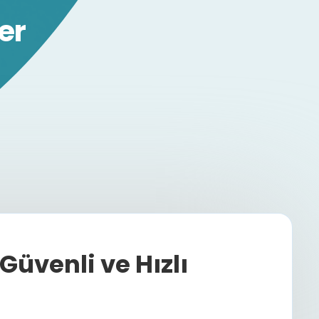
er
üvenli ve Hızlı