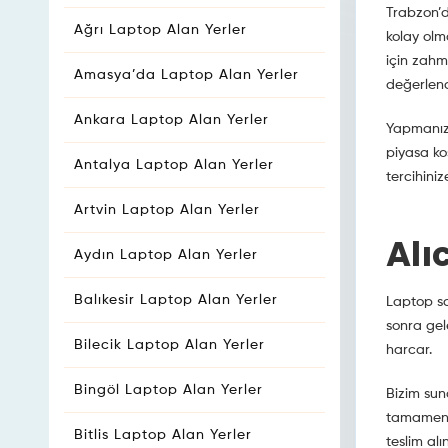
Trabzon’d
Ağrı Laptop Alan Yerler
kolay olm
için zahm
Amasya’da Laptop Alan Yerler
değerlendi
Ankara Laptop Alan Yerler
Yapmanız 
piyasa koş
Antalya Laptop Alan Yerler
tercihiniz
Artvin Laptop Alan Yerler
Alı
Aydın Laptop Alan Yerler
Balıkesir Laptop Alan Yerler
Laptop sa
sonra gel
Bilecik Laptop Alan Yerler
harcar.
Bingöl Laptop Alan Yerler
Bizim sund
tamamen c
Bitlis Laptop Alan Yerler
teslim alı