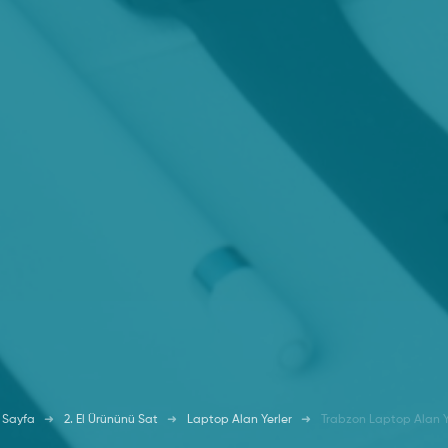
 Sayfa
2. El Ürününü Sat
Laptop Alan Yerler
Trabzon Laptop Alan Y