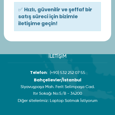
✅
Hızlı, güvenilir ve şeffaf bir
satış süreci için bizimle
iletişime geçin!
İLETİŞİM
Telefon
:
(+90) 532 252 07 55
Bahçelievler/İstanbul
Siyavuşpaşa Mah. Ferit Selimpaşa Cad.
Itır Sokağı No:5/B - 34200
Diğer sitelerimiz:
Laptop Satmak İstiyorum