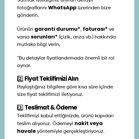
Satmak istediğiniz ürünün detaylı
WhatsApp
fotoğraflarını
üzerinden bize
gönderin.
garanti durumu*
faturası*
Ürünün
,
ve
sorunları*
varsa
(çizik, arıza vb.) hakkında
mutlaka bilgi verin.
*Bu detaylar fiyatlandırmada önemli bir rol
oynar.
2️⃣
Fiyat Teklifimizi Alın
Paylaştığınız bilgilere göre kısa süre içinde
size fiyat teklifimizi iletiyoruz.
3️⃣
Teslimat & Ödeme
Teklifimizi kabul ettiğinizde, ürünü kapıdan
nakit veya
teslim alıyoruz. Ödemeyi
havale
yöntemiyle gerçekleştiriyoruz.