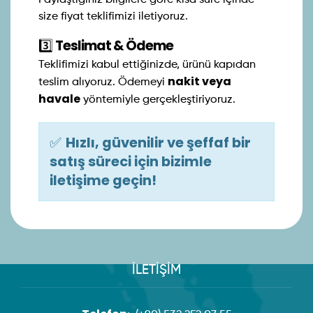
Paylaştığınız bilgilere göre kısa süre içinde
size fiyat teklifimizi iletiyoruz.
3️⃣
Teslimat & Ödeme
Teklifimizi kabul ettiğinizde, ürünü kapıdan
nakit veya
teslim alıyoruz. Ödemeyi
havale
yöntemiyle gerçekleştiriyoruz.
✅
Hızlı, güvenilir ve şeffaf bir
satış süreci için bizimle
iletişime geçin!
İLETİŞİM