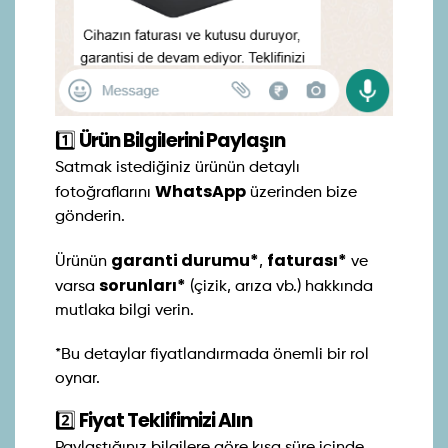
1️⃣
Ürün Bilgilerini Paylaşın
Satmak istediğiniz ürünün detaylı
WhatsApp
fotoğraflarını
üzerinden bize
gönderin.
garanti durumu*
faturası*
Ürünün
,
ve
sorunları*
varsa
(çizik, arıza vb.) hakkında
mutlaka bilgi verin.
*Bu detaylar fiyatlandırmada önemli bir rol
oynar.
2️⃣
Fiyat Teklifimizi Alın