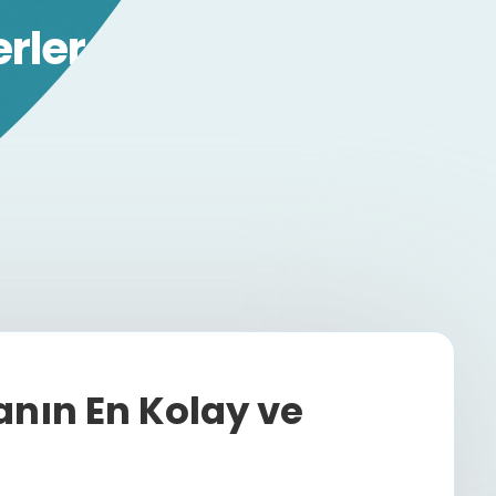
rler
ın En Kolay ve