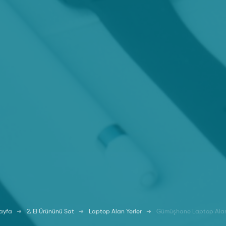
ayfa
2. El Ürününü Sat
Laptop Alan Yerler
Gümüşhane Laptop Alan 