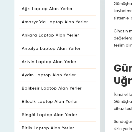
Gümüşhane
Ağrı Laptop Alan Yerler
kaybetmen
sistemle, 
Amasya’da Laptop Alan Yerler
Cihazın m
Ankara Laptop Alan Yerler
değerlend
teslim alı
Antalya Laptop Alan Yerler
Artvin Laptop Alan Yerler
Güm
Aydın Laptop Alan Yerler
Uğ
Balıkesir Laptop Alan Yerler
İkinci el 
Bilecik Laptop Alan Yerler
Gümüşhane
cihaz tesl
Bingöl Laptop Alan Yerler
Sunduğumu
Bitlis Laptop Alan Yerler
sizin yer