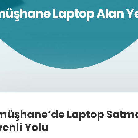
üşhane Laptop Alan Ye
üşhane’de Laptop Satman
enli Yolu