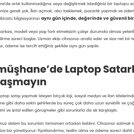
’de artık kullanmadığınız veya değiştirmek istediğiniz bir laptopu sat
ize gerek yok. İlan açmak, alıcı beklemek, pazarlık yapmak ve ödeme 
aynı gün içinde, değerinde ve güvenli bir
dizüstü bilgisayarınızı
arkası, modeli veya yaşı fark etmeksizin çalışır durumda olması yeterli
irme süreci başlar. Uzman ekip cihazınızı analiz eder ve size net bir t
nır, ödeme ise tercih ettiğiniz şekilde aynı gün yapılır.
üşhane’de Laptop Satark
raşmayın
laptop satışı yapmak isteyen birçok kişi, sosyal medya ve ilan siteleri
 gibi daha sakin şehirlerde bu süreç çok daha uzun sürebilir ve çoğu
imi ve iptal edilen görüşmeler gibi sorunlarla da sık karşılaşılır.
z sistem bu sorunları tamamen ortadan kaldırır. Cihazınızı satmak içi
inize biz yönetiyoruz: fiyatlandırma, teslim alma ve ödeme süreci dahil