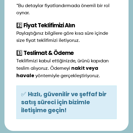
*Bu detaylar fiyatlandırmada önemli bir rol
oynar.
2️⃣
Fiyat Teklifimizi Alın
Paylaştığınız bilgilere göre kısa süre içinde
size fiyat teklifimizi iletiyoruz.
3️⃣
Teslimat & Ödeme
Teklifimizi kabul ettiğinizde, ürünü kapıdan
nakit veya
teslim alıyoruz. Ödemeyi
havale
yöntemiyle gerçekleştiriyoruz.
✅
Hızlı, güvenilir ve şeffaf bir
satış süreci için bizimle
iletişime geçin!