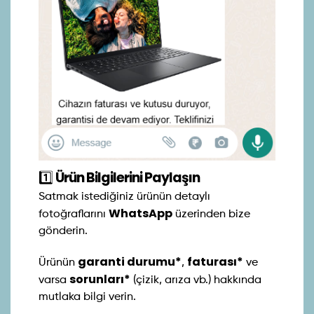
1️⃣
Ürün Bilgilerini Paylaşın
Satmak istediğiniz ürünün detaylı
WhatsApp
fotoğraflarını
üzerinden bize
gönderin.
garanti durumu*
faturası*
Ürünün
,
ve
sorunları*
varsa
(çizik, arıza vb.) hakkında
mutlaka bilgi verin.