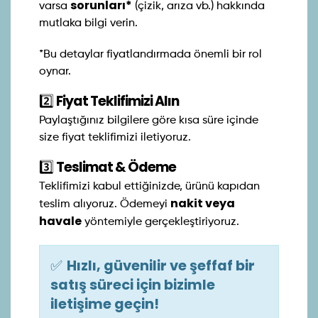
sorunları*
varsa
(çizik, arıza vb.) hakkında
mutlaka bilgi verin.
*Bu detaylar fiyatlandırmada önemli bir rol
oynar.
2️⃣
Fiyat Teklifimizi Alın
Paylaştığınız bilgilere göre kısa süre içinde
size fiyat teklifimizi iletiyoruz.
3️⃣
Teslimat & Ödeme
Teklifimizi kabul ettiğinizde, ürünü kapıdan
nakit veya
teslim alıyoruz. Ödemeyi
havale
yöntemiyle gerçekleştiriyoruz.
✅
Hızlı, güvenilir ve şeffaf bir
satış süreci için bizimle
iletişime geçin!